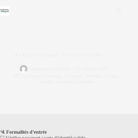
✈️ Checklist voyageur : 10 conseils essentiels ✅
InspirationVoyage.fr
10 juin 2026
En voiture
,
En avion
,
En bateau
,
En train
,
Europe
,
France
,
Horizons Lointains
🛂
Formalités d’entrée
☐ Vérifier passeport / carte d’identité valide